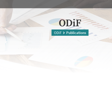
ODiF
ODiF
Publications