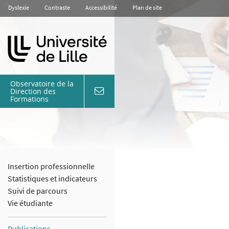
Aller
Aller
Aller
Dyslexie
Contraste
Accessibilité
Plan de site
au
au
à
contenu
menu
la
recherche
Observatoire de la
Direction des
coordonnées
Formations
&
contact
Insertion professionnelle
Statistiques et indicateurs
Suivi de parcours
Vie étudiante
Publications